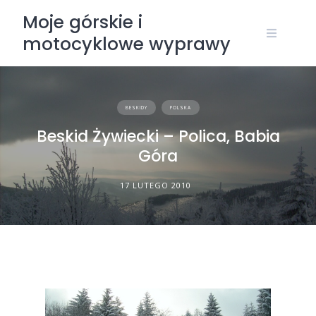
Skip
Moje górskie i
to
motocyklowe wyprawy
content
BESKIDY
POLSKA
Beskid Żywiecki – Polica, Babia
Góra
17 LUTEGO 2010