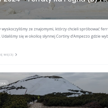
wyskoczyliśmy ze znajomymi, którzy chcieli spróbować fer
 Udaliśmy się w okolicę słynnej Cortiny d’Ampezzo gdzie wy
IĘ WIĘCEJ
LSKA