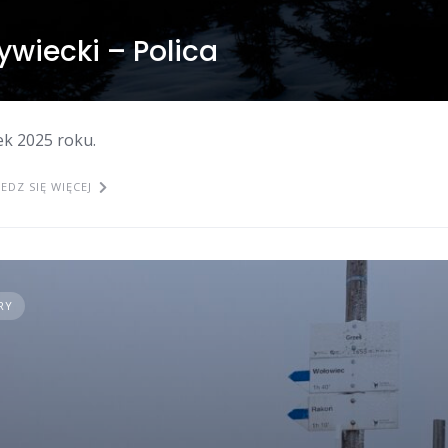
ywiecki – Polica
ek 2025 roku.
EDZ SIĘ WIĘCEJ
RY