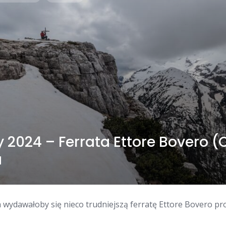
 2024 – Ferrata Ettore Bovero (
à
 wydawałoby się nieco trudniejszą ferratę Ettore Bovero pr