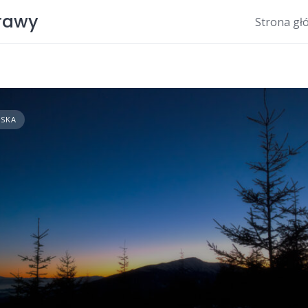
prawy
Strona gł
LSKA