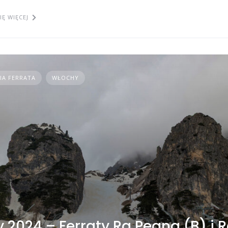
IĘ WIĘCEJ
IA FERRATA
WŁOCHY
 2024 – Ferraty Ra Pegna (B) i R