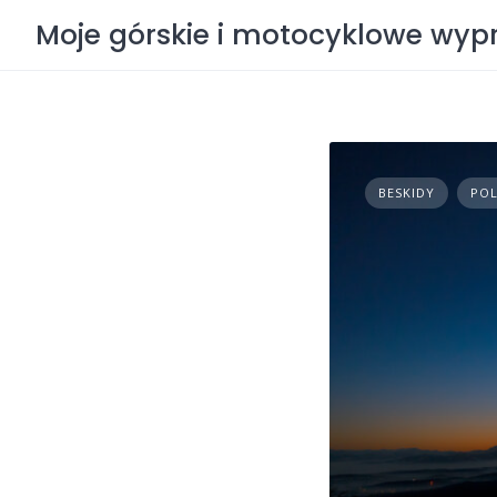
Skip
Moje górskie i motocyklowe wy
to
content
BESKIDY
PO