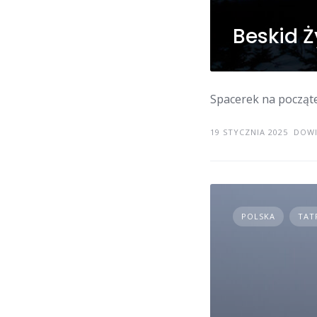
Beskid Ż
Spacerek na począt
19 STYCZNIA 2025
DOWI
POLSKA
TAT