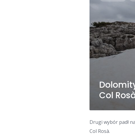
Dolomity
Col Ros
Drugi wybór padł na
Col Rosà.