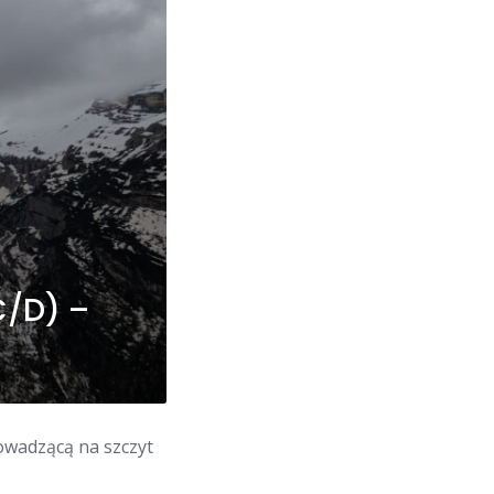
C/D) –
owadzącą na szczyt