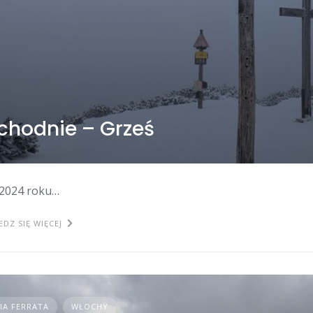
chodnie – Grześ
 2024 roku…
DZ SIĘ WIĘCEJ
IA FERRATA
WŁOCHY