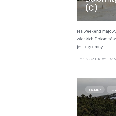
(C)
Na weekend majowy 
włoskich Dolomitów.
jest ogromny.
1 MAJA 2024
DOWIEDZ S
BESKIDY
PO