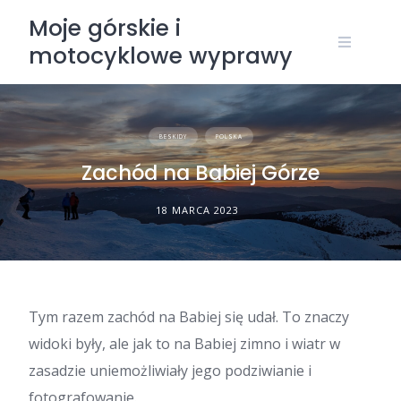
Skip
Moje górskie i
to
motocyklowe wyprawy
content
BESKIDY
POLSKA
Zachód na Babiej Górze
18 MARCA 2023
Tym razem zachód na Babiej się udał. To znaczy
widoki były, ale jak to na Babiej zimno i wiatr w
zasadzie uniemożliwiały jego podziwianie i
fotografowanie.