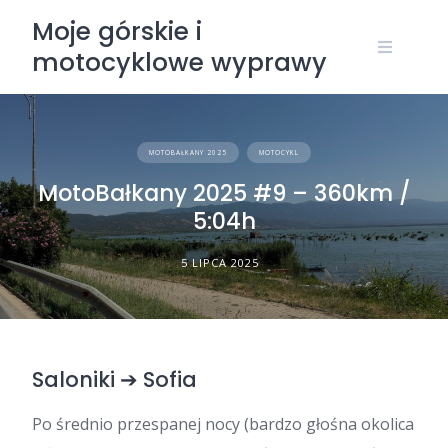
Skip
Moje górskie i
to
motocyklowe wyprawy
content
MOTOBAŁKANY 2025
MOTOCYKL
MotoBałkany 2025 #9 – 360km /
5:04h
5 LIPCA 2025
Saloniki ➔ Sofia
Po średnio przespanej nocy (bardzo głośna okolica