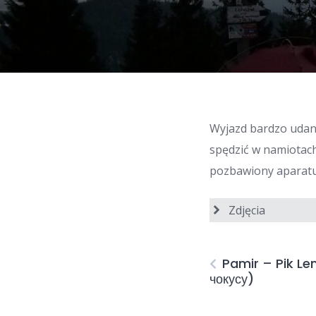
Wyjazd bardzo udany
spędzić w namiotach
pozbawiony aparatu
Zdjęcia
Pamir – Pik Le
чокусу)