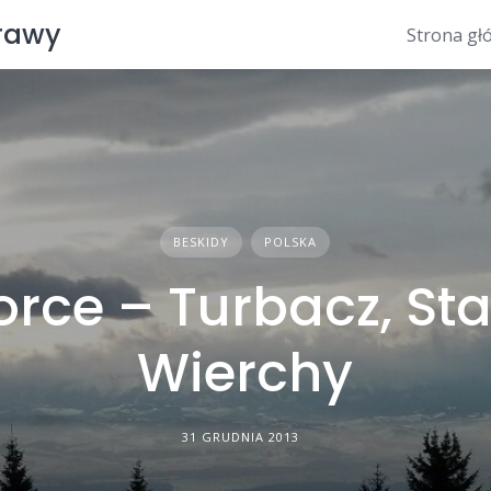
prawy
Strona gł
BESKIDY
POLSKA
orce – Turbacz, Sta
Wierchy
31 GRUDNIA 2013