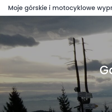
Skip
Moje górskie i motocyklowe wy
to
content
G