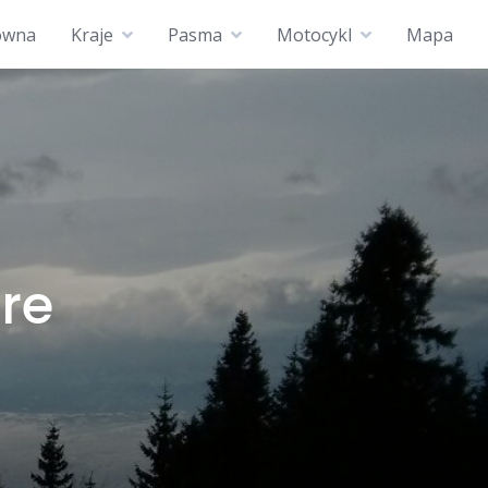
ówna
Kraje
Pasma
Motocykl
Mapa
re