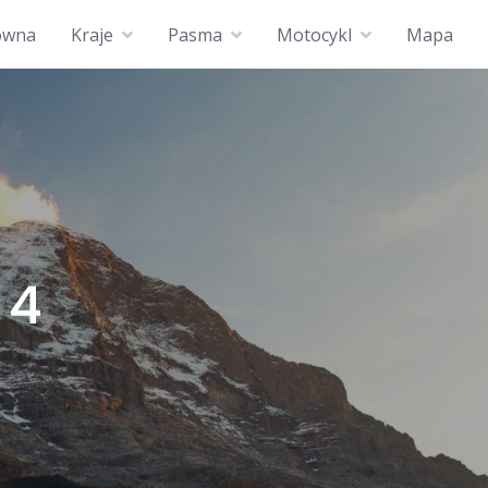
ówna
Kraje
Pasma
Motocykl
Mapa
 4