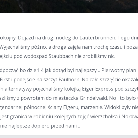
pokojny. Dojazd na drugi nocleg do Lauterbrunnen. Tego dni
 Wyjechaliśmy późno, a droga zajęła nam trochę czasu i poz
ejściu pod wodospad Staubbach nie zrobiliśmy nic.
dpocząć bo dzień 4 jak dotąd był najlepszy… Pierwotny plan 
irst i podejście na szczyt Faulhorn. Na całe szczęście okazało
h alternatywy pojechaliśmy kolejką Eiger Express pod szczyt
szliśmy z powrotem do miasteczka Grindelwald. No i to było 
ndarnej północnej ściany Eigeru, marzenie. Widoki były ni
jest granica w robieniu kolejnych zdjęć wierzchołka i Nordw
cznie najlepsze dopiero przed nami…