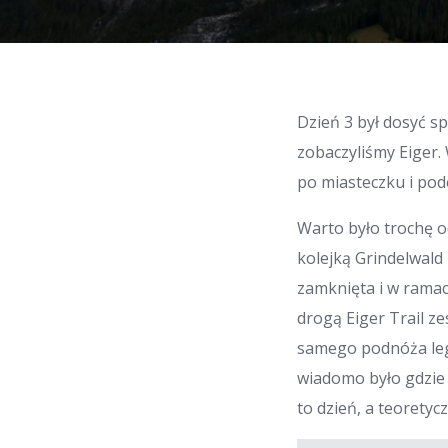
Dzień 3 był dosyć s
zobaczyliśmy Eiger.
po miasteczku i pod
Warto było trochę o
kolejką Grindelwald F
zamknięta i w ramac
drogą Eiger Trail ze
samego podnóża lege
wiadomo było gdzie 
to dzień, a teorety