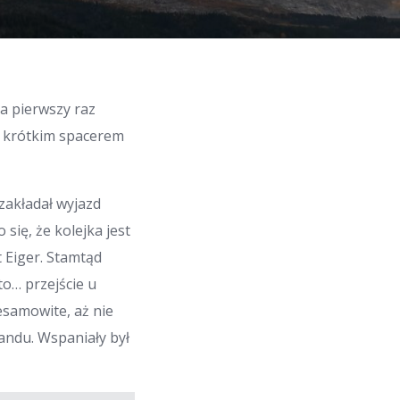
a pierwszy raz
a krótkim spacerem
zakładał wyjazd
 się, że kolejka jest
 Eiger. Stamtąd
to… przejście u
esamowite, aż nie
andu. Wspaniały był