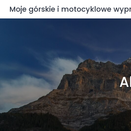
Skip
Moje górskie i motocyklowe wy
to
content
A