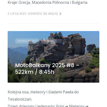
Kraje: Grecja, Macedonia Północna i Bułgaria.
5 LIPCA 2025
DOWIEDZ SIĘ WIĘCEJ
MOTOBAŁKANY 2025
MOTOCYKL
MotoBałkany 2025 #8 –
522km / 8:45h
Kolejna osa, meteory i śladami Pawła do
Tesaloniczan.
Dzień dziesiąty i jedenasty: Frini ➔ Meteory ➔