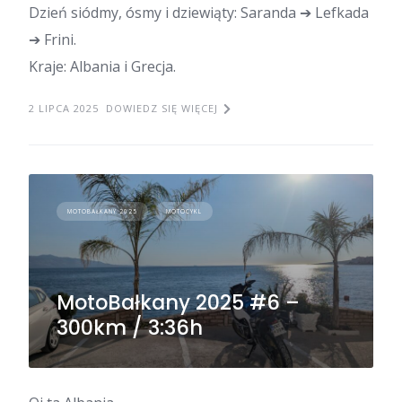
Dzień siódmy, ósmy i dziewiąty: Saranda ➔ Lefkada
➔ Frini.
Kraje: Albania i Grecja.
2 LIPCA 2025
DOWIEDZ SIĘ WIĘCEJ
MOTOBAŁKANY 2025
MOTOCYKL
MotoBałkany 2025 #6 –
300km / 3:36h