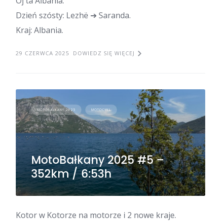
Oj ta Albania.
Dzień szósty: Lezhë ➔ Saranda.
Kraj: Albania.
29 CZERWCA 2025
DOWIEDZ SIĘ WIĘCEJ
MOTOBAŁKANY 2025
MOTOCYKL
MotoBałkany 2025 #5 –
352km / 6:53h
Kotor w Kotorze na motorze i 2 nowe kraje.