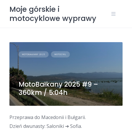
Skip
Moje górskie i
to
motocyklowe wyprawy
content
MOTOBAŁKANY 2025
MOTOCYKL
MotoBałkany 2025 #9 –
360km / 5:04h
Przeprawa do Macedonii i Bułgarii.
Dzień dwunasty: Saloniki ➔ Sofia.